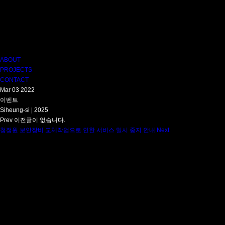
B
ABOUT
E
PROJECTS
:
CONTACT
A
Mar
C
03
2022
이벤트
O
Siheung-si | 2025
M
Prev
P
이전글이 없습니다.
청정원 보안장비 교체작업으로 인한 서비스 일시 중지 안내
A
Next
목
N
록
Y
으
로